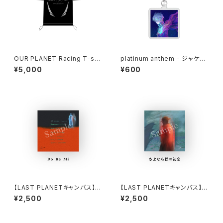
OUR PLANET Racing T-shi
platinum anthem - ジャケッ
rt 【Mサイズ】※商品説明欄の内
トキーホルダー ※商品説明欄の
¥5,000
¥600
容を必ずご確認ください
内容を必ずご確認ください
【LAST PLANETキャンバス】D
【LAST PLANETキャンバス】さ
o Re Mi
よなら僕の初恋
¥2,500
¥2,500