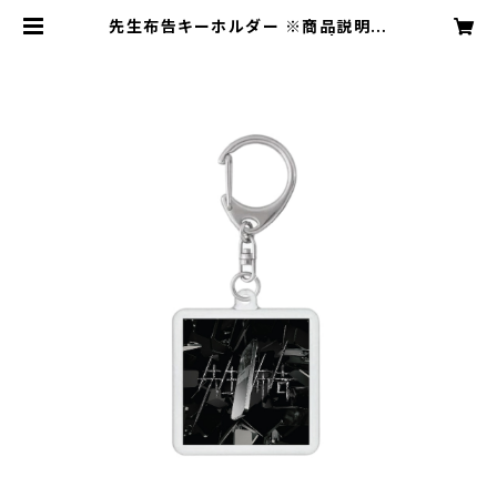
先生布告キーホルダー ※商品説明欄
の内容を必ずご確認ください | 音羽-
otoha- Web Store