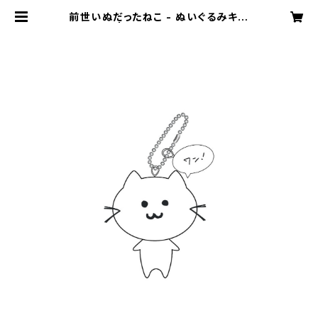
前世いぬだったねこ - ぬいぐるみキー
ホルダー | 音羽-otoha- Web Sto
re