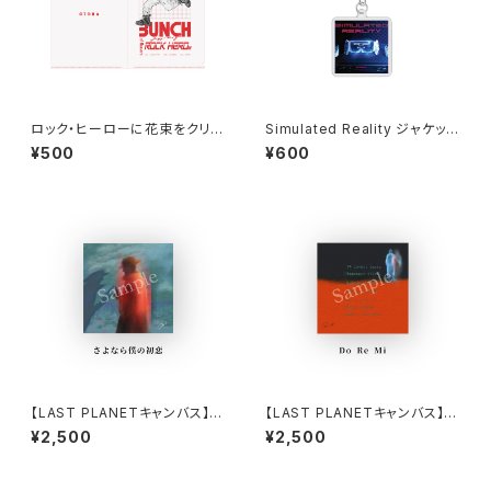
ロック・ヒーローに花束をクリア
Simulated Reality ジャケット
ファイル
キーホルダー ※商品説明欄の
¥500
¥600
内容を必ずご確認ください
【LAST PLANETキャンバス】さ
【LAST PLANETキャンバス】D
よなら僕の初恋
o Re Mi
¥2,500
¥2,500