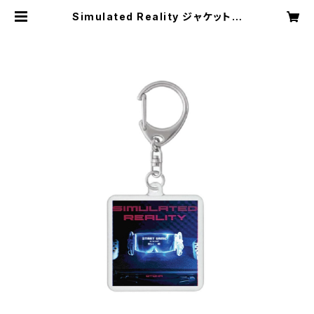
Simulated Reality ジャケットキ
ーホルダー ※商品説明欄の内容を必
ずご確認ください | 音羽-otoha- W
eb Store