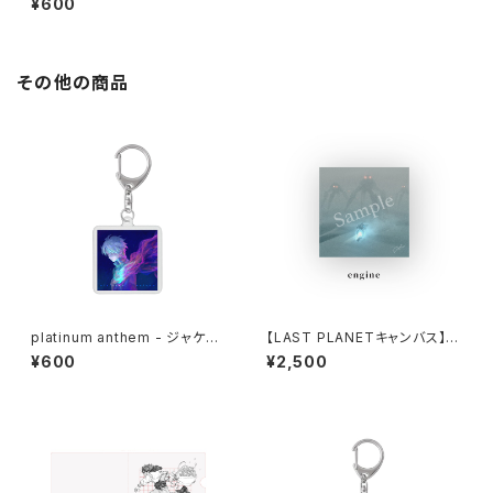
¥600
内容を必ずご確認ください
その他の商品
platinum anthem - ジャケッ
【LAST PLANETキャンバス】e
トキーホルダー ※商品説明欄の
ngine
¥600
¥2,500
内容を必ずご確認ください